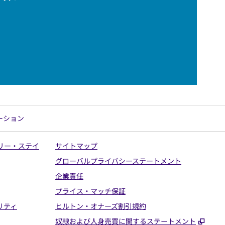
ーション
リー・ステイ
サイトマップ
グローバルプライバシーステートメント
企業責任
プライス・マッチ保証
リティ
ヒルトン・オナーズ割引規約
,
新し
奴隷および人身売買に関するステートメント