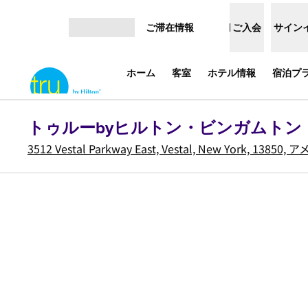
コンテンツに移動
ご滞在情報
ご入会
サイン
メニューを開く
ホーム
客室
ホテル情報
宿泊プ
トゥルーbyヒルトン・ビンガムトン
3512 Vestal Parkway East, Vestal, New York, 1385