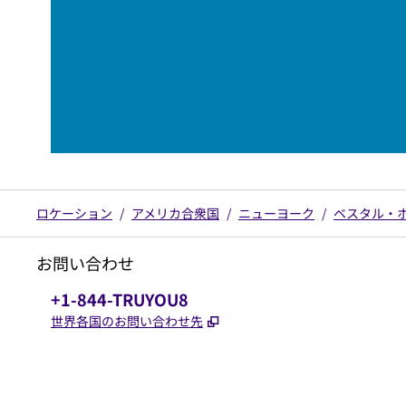
ロケーション
/
アメリカ合衆国
/
ニューヨーク
/
ベスタル・
お問い合わせ
電話番号：
+1-844-TRUYOU8
,
新しいタブで開きます
世界各国のお問い合わせ先
x
Facebook
Instagram
、
新しいタブで開きます
、
新しいタブで開きます
、
新しいタブで開きます