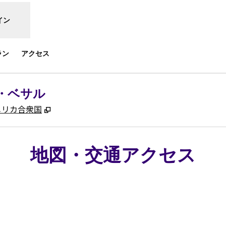
イン
ラン
アクセス
・ベサル
,
新しいタブで開きます
0, アメリカ合衆国
地図・交通アクセス