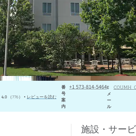
電話
Eメール
+1 573-814-5464
COUMH_
番
E
号
メ
4.0
（
776
）
レビューを読む
•
案
ー
内
ル
施設・サー