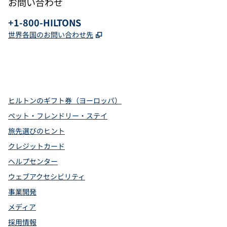
お問い合わせ
電話：
+1-800-HILTONS
,
新しいタブで開きます
世界各国のお問い合わせ先
x
Facebook
Instagram
YouTube
Pinterest
、
新しいタブで開きます
、
新しいタブで開きます
、
新しいタブで開きます
、
新しいタブで開きます
、
新しいタブで開きます
ヒルトンのギフト券（ヨーロッパ）
ペット・フレンドリー・ステイ
旅先選びのヒント
クレジットカード
ヘルプセンター
ウェブアクセシビリティ
事業開発
メディア
採用情報