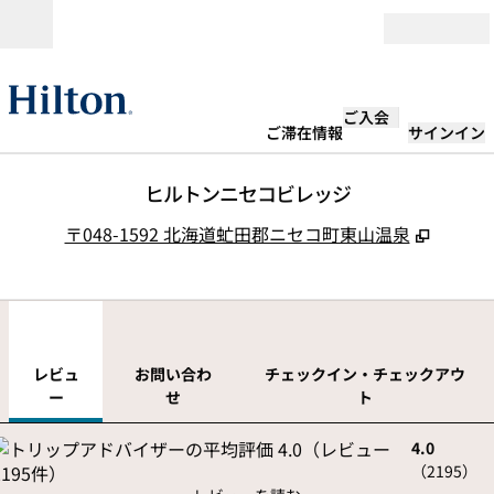
コンテンツに移動
営業時間
ご入会
ご滞在情報
サインイン
ヒルトンニセコビレッジ
,
新しい
〒048-1592 北海道虻田郡ニセコ町東山温泉
1
/
12
前の画像
次の
1/12
お問い合わせ
レビュ
お問い合わ
チェックイン・チェックアウ
ー
せ
ト
4.0
（
2195
）