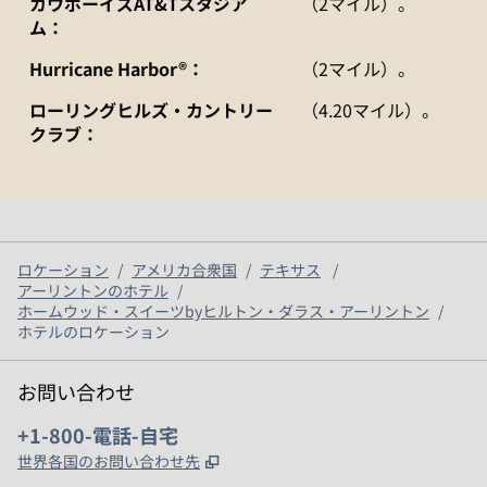
カウボーイズAT&Tスタジア
（2マイル）。
ム：
Hurricane Harbor®：
（2マイル）。
ローリングヒルズ・カントリー
（4.20マイル）。
クラブ：
ロケーション
/
アメリカ合衆国
/
テキサス
/
アーリントンのホテル
/
ホームウッド・スイーツbyヒルトン・ダラス・アーリントン
/
ホテルのロケーション
お問い合わせ
電話：
+1-800-電話-自宅
,
新しいタブで開きます
世界各国のお問い合わせ先