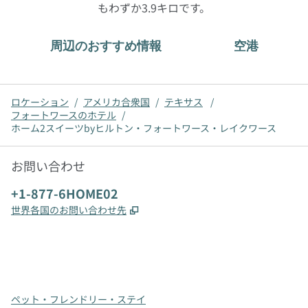
もわずか3.9キロです。
周辺のおすすめ情報
空港
ロケーション
/
アメリカ合衆国
/
テキサス
/
フォートワースのホテル
/
ホーム2スイーツbyヒルトン・フォートワース・レイクワース
お問い合わせ
電話番号：
+1-877-6HOME02
,
新しいタブで開きます
世界各国のお問い合わせ先
x
Facebook
Instagram
、
新しいタブで開きます
、
新しいタブで開きます
、
新しいタブで開きます
ペット・フレンドリー・ステイ