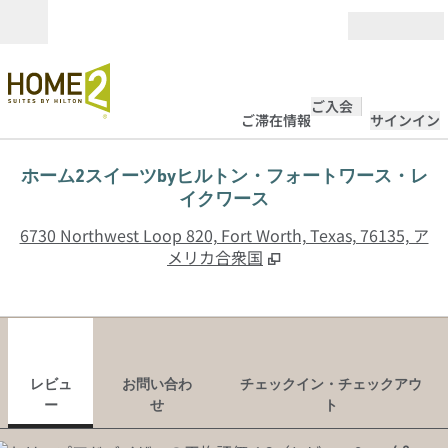
コンテンツに移動
営業時間
ご入会
ご滞在情報
サインイン
ホーム2スイーツbyヒルトン・フォートワース・レ
イクワース
,
6730 Northwest Loop 820, Fort Worth, Texas, 76135, ア
メリカ合衆国
1
/
12
前の画像
次の
1/12
お問い合わせ
レビュ
お問い合わ
チェックイン・チェックアウ
ー
せ
ト