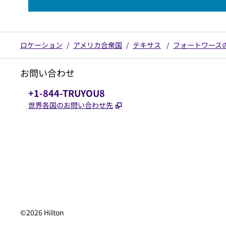
ロケーション
/
アメリカ合衆国
/
テキサス
/
フォートワース
お問い合わせ
電話番号：
+1-844-TRUYOU8
,
新しいタブで開きます
世界各国のお問い合わせ先
x
Facebook
Instagram
、
新しいタブで開きます
、
新しいタブで開きます
、
新しいタブで開きます
©
2026
Hilton