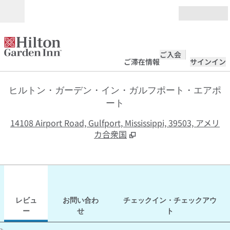
コンテンツに移動
営業時間
ご入会
ご滞在情報
サインイン
ヒルトン・ガーデン・イン・ガルフポート・エアポ
ート
,
14108 Airport Road, Gulfport, Mississippi, 39503, アメリ
カ合衆国
1
/
12
前の画像
次の
1/12
お問い合わせ
レビュ
お問い合わ
チェックイン・チェックアウ
ー
せ
ト