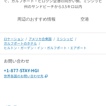
ぐ、ガルフポート・ビロクシ空港の向かい側、ミシシッピ
州のサンドビーチから3.5キロ以内
周辺のおすすめ情報
空港
ロケーション
/
アメリカ合衆国
/
ミシシッピ
/
ガルフポートのホテル
/
ヒルトン・ガーデン・イン・ガルフポート・エアポート
お問い合わせ
電話：
+1-877-STAY-HGI
,
新しいタブで開きます
世界各国のお問い合わせ先
x
Facebook
Instagram
、
新しいタブで開きます
、
新しいタブで開きます
、
新しいタブで開きます