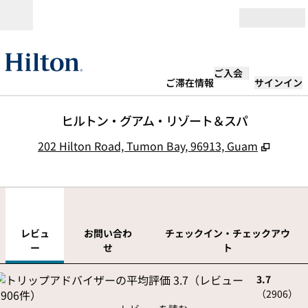
コンテンツに移動
営業時間
ご入会
ご滞在情報
サインイン
ヒルトン・グアム・リゾート＆スパ
,
新しい
202 Hilton Road, Tumon Bay, 96913, Guam
1
/
12
前の画像
次の
1/12
お問い合わせ
レビュ
お問い合わ
チェックイン・チェックアウ
ー
せ
ト
3.7
（
2906
）