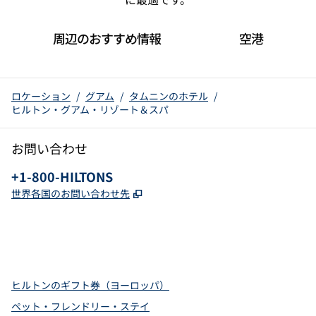
周辺のおすすめ情報
空港
ロケーション
/
グアム
/
タムニンのホテル
/
ヒルトン・グアム・リゾート＆スパ
お問い合わせ
電話：
+1-800-HILTONS
,
新しいタブで開きます
世界各国のお問い合わせ先
x
Facebook
Instagram
YouTube
Pinterest
、
新しいタブで開きます
、
新しいタブで開きます
、
新しいタブで開きます
、
新しいタブで開きます
、
新しいタブで開きます
ヒルトンのギフト券（ヨーロッパ）
ペット・フレンドリー・ステイ