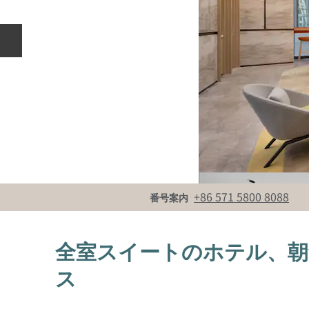
前のスライド
電話
+86 571 5800 8088
番号案内
全室スイートのホテル、朝
ス