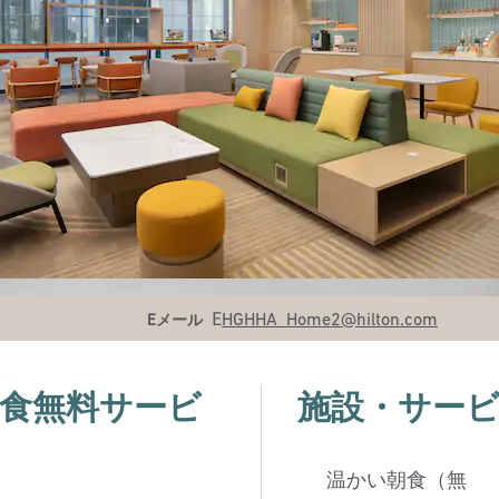
メール
E
HGHHA_Home2
@hilton.com
Eメール
食無料サービ
施設・サー
温かい朝食（無