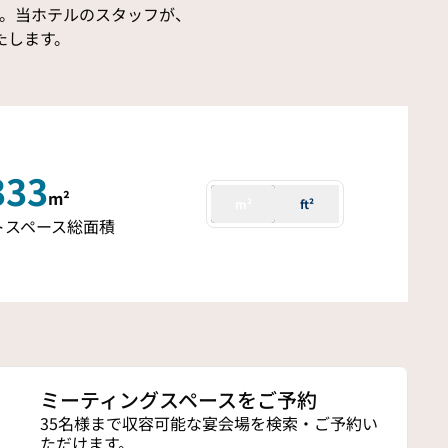
。当ホテルのスタッフが、
たします。
333
m²
m²
ft²
²
トスペース総面積
ミーティングスペースをご予約
35名様まで収容可能な宴会場を検索・ご予約い
ただけます。