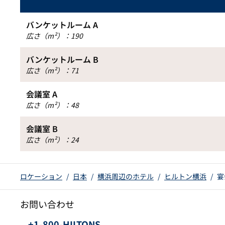
バンケットルーム A
広さ（m²）
：
190
バンケットルーム B
広さ（m²）
：
71
会議室 A
広さ（m²）
：
48
会議室 B
広さ（m²）
：
24
ロケーション
/
日本
/
横浜周辺のホテル
/
ヒルトン横浜
/
宴
お問い合わせ
電話：
+1-800-HILTONS