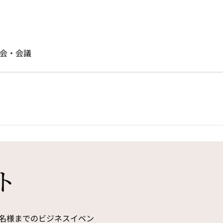
会・会議
1
/
9
次の画像
ト
0名様までのビジネスイベン