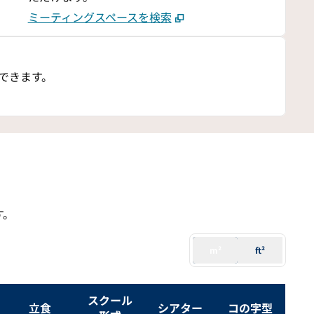
ミーティングスペースを検索
できます。
す。
m²
ft²
スクール
立食
シアター
コの字型