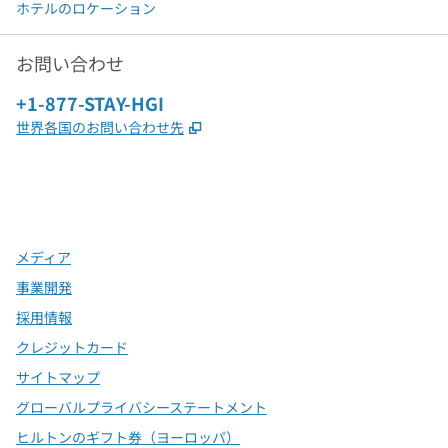
ホテルのロケーション
お問い合わせ
電話：
+1-877-STAY-HGI
,
新しいタブで開きます
世界各国のお問い合わせ先
x
Facebook
Instagram
、
新しいタブで開きます
、
新しいタブで開きます
、
新しいタブで開きます
メディア
事業開発
採用情報
クレジットカード
サイトマップ
グローバルプライバシーステートメント
ヒルトンのギフト券（ヨーロッパ）