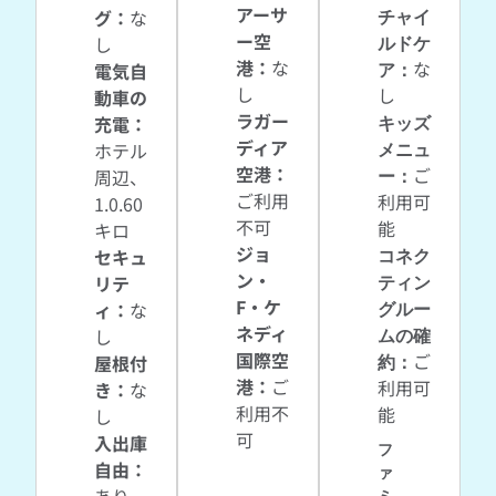
アーサ
チャイ
グ
：
な
ー空
ルドケ
し
港
：
な
ア
：
な
電気自
し
し
動車の
ラガー
キッズ
充電
：
ディア
メニュ
ホテル
空港
：
ー
：
ご
周辺、
ご利用
利用可
1.0.60
不可
能
キロ
ジョ
コネク
セキュ
ン・
ティン
リテ
F・ケ
グルー
ィ
：
な
ネディ
ムの確
し
国際空
約
：
ご
屋根付
港
：
ご
利用可
き
：
な
利用不
能
し
可
入出庫
フ
自由
：
ァ
ミ