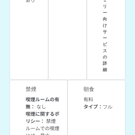
あり
リ
ー
向
け
サ
ー
ビ
ス
の
詳
細
禁煙
朝食
喫煙ルームの有
有料
無：
なし
タイプ：
フル
喫煙に関するポ
リシー：
禁煙
ルームでの喫煙