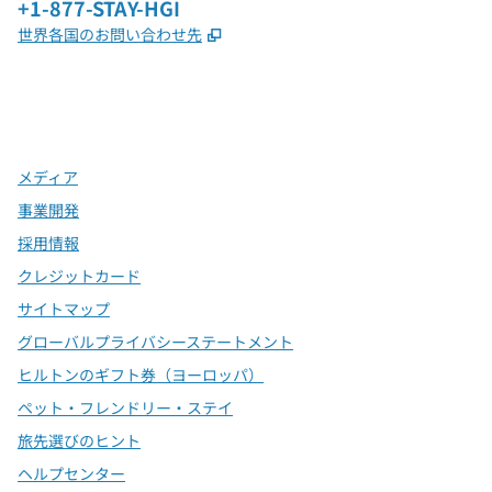
電話：
+1-877-STAY-HGI
,
新しいタブで開きます
世界各国のお問い合わせ先
x
Facebook
Instagram
、
新しいタブで開きます
、
新しいタブで開きます
、
新しいタブで開きます
メディア
事業開発
採用情報
クレジットカード
サイトマップ
グローバルプライバシーステートメント
ヒルトンのギフト券（ヨーロッパ）
ペット・フレンドリー・ステイ
旅先選びのヒント
ヘルプセンター