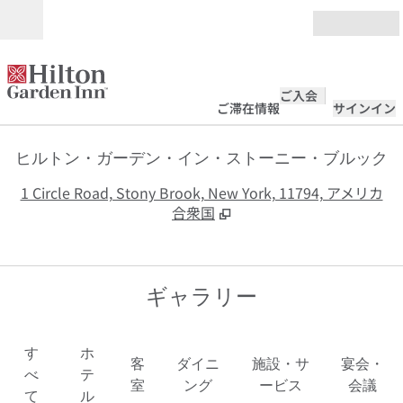
コンテンツに移動
営業時間
ご入会
ご滞在情報
サインイン
ヒルトン・ガーデン・イン・ストーニー・ブルック
,
1 Circle Road, Stony Brook, New York, 11794, アメリカ
合衆国
ギャラリー
す
ホ
客
ダイニ
施設・サ
宴会・
べ
テ
室
ング
ービス
会議
て
ル