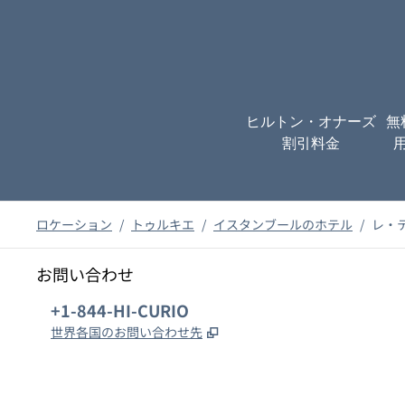
ヒルトン・オナーズ
無
割引料金
ロケーション
/
トゥルキエ
/
イスタンブールのホテル
/
レ・
お問い合わせ
電話：
+1-844-HI-CURIO
,
新しいタブで開きます
世界各国のお問い合わせ先
x
Facebook
Instagram
、
新しいタブで開きます
、
新しいタブで開きます
、
新しいタブで開きます