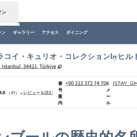
イン
ラン
ギャラリー
アクセス
ダイニング
ラコイ・キュリオ・コレクションbyヒル
,
新しいタブで開きます
ul, 34421, Türkiye
電話
Email
+90 212 372 74 70
ISTAY_G
番
E
号
メ
•
4.8
（
41
）
レビューを読む
案
ー
内
ル