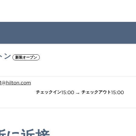
トン
1/12
新装オープン
1
/
12
前の画像
次の画像
M
@hilton.com
15:00
→
15:00
チェックイン
チェックアウト