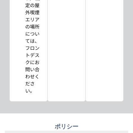
定の屋
外喫煙
エリア
の場所
につい
ては、
フロン
トデス
クにお
問い合
わせく
ださ
い。
ポリシー