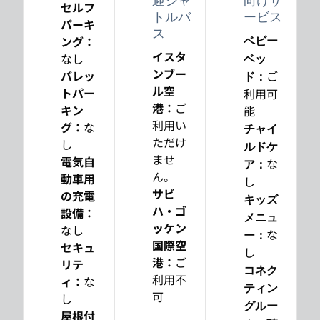
迎シャ
向けサ
セルフ
トルバ
ービス
パーキ
ス
ング
：
ベビー
イスタ
なし
ベッ
ンブー
バレッ
ご
ド
：
ル空
トパー
利用可
港
：
ご
キン
能
利用い
グ
：
な
チャイ
ただけ
し
ルドケ
ませ
電気自
な
ア
：
ん。
動車用
し
サビ
の充電
キッズ
ハ・ゴ
設備
：
メニュ
ッケン
なし
な
ー
：
国際空
セキュ
し
港
：
ご
リテ
コネク
利用不
ィ
：
な
ティン
可
し
グルー
屋根付