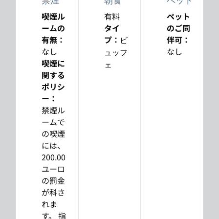
禁煙
朝食
ペット
喫煙ル
有料
ペット
ームの
タイ
のご同
有無：
プ：
伴可：
ビ
なし
なし
ュッフ
喫煙に
ェ
関する
ポリシ
ー：
禁煙ル
ームで
の喫煙
には、
200.00
ユーロ
の罰金
が科さ
れま
す。 指