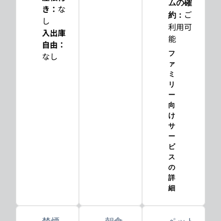
ムの確
き
：
な
ご
約
：
し
利用可
入出庫
能
自由
：
フ
なし
ァ
ミ
リ
ー
向
け
サ
ー
ビ
ス
の
詳
細