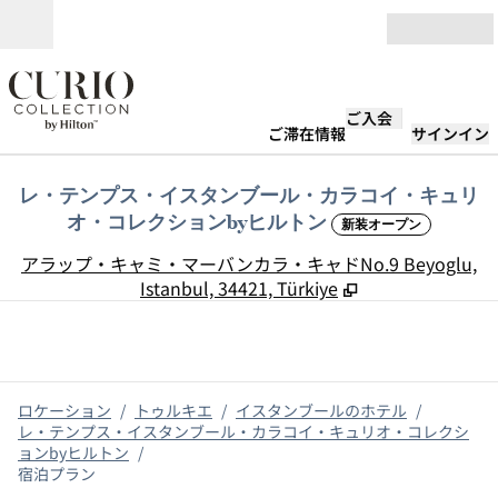
コンテンツに移動
営業時間
ご入会
ご滞在情報
サインイン
レ・テンプス・イスタンブール・カラコイ・キュリ
オ・コレクションbyヒルトン
新装オープン
,
アラップ・キャミ・マーバンカラ・キャドNo.9 Beyoglu,
Istanbul, 34421, Türkiye
ロケーション
/
トゥルキエ
/
イスタンブールのホテル
/
レ・テンプス・イスタンブール・カラコイ・キュリオ・コレクシ
ョンbyヒルトン
/
宿泊プラン