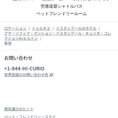
空港送迎シャトルバス
ペットフレンドリールーム
ロケーション
/
トゥルキエ
/
イスタンブールのホテル
/
アヤ・ソフィア・マンション・イスタンブール・キュリオ・コレ
クションbyヒルトン
/
客室
お問い合わせ
電話：
+1-844-HI-CURIO
,
新しいタブで開きます
世界各国のお問い合わせ先
x
Facebook
Instagram
、
新しいタブで開きます
、
新しいタブで開きます
、
新しいタブで開きます
旅先選びのヒント
ペット・フレンドリー・ステイ