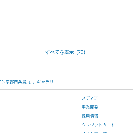
すべてを表示（70）
イン京都四条烏丸
/
ギャラリー
メディア
事業開発
採用情報
クレジットカード