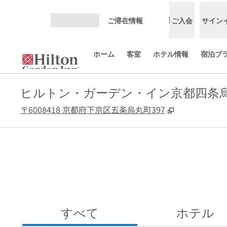
コンテンツに移動
ご滞在情報
ご入会
サイン
メニューを開く
ホーム
客室
ホテル情報
宿泊プ
ヒルトン・ガーデン・イン京都四条
,
新しいタブで
〒6008418 京都府下京区五条烏丸町397
すべて
ホテル