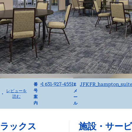
電話
Eメール
+1 631-927-4551
JFKFR_hampton_suit
番
E
号
レビューを
メ
•
読む
案
ー
内
ル
リラックス
施設・サー