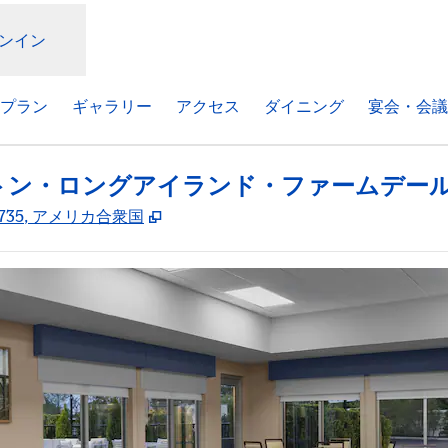
ンイン
プラン
ギャラリー
アクセス
ダイニング
宴会・会議
トン・ロングアイランド・ファームデー
,
新しいタブで開きます
, 11735, アメリカ合衆国