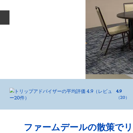
前のスライド
4.9
（
20
）
ファームデールの散策で