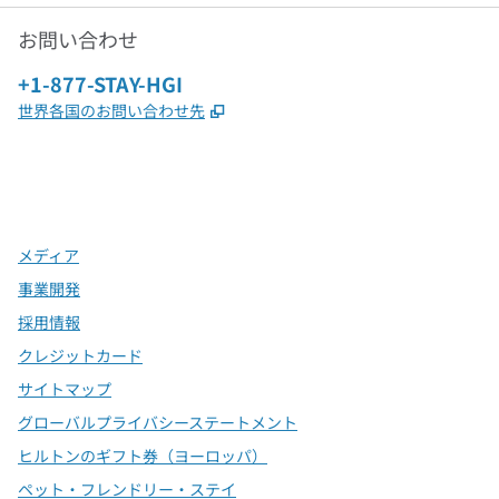
お問い合わせ
電話：
+1-877-STAY-HGI
,
新しいタブで開きます
世界各国のお問い合わせ先
x
Facebook
Instagram
、
新しいタブで開きます
、
新しいタブで開きます
、
新しいタブで開きます
メディア
事業開発
採用情報
クレジットカード
サイトマップ
グローバルプライバシーステートメント
ヒルトンのギフト券（ヨーロッパ）
ペット・フレンドリー・ステイ