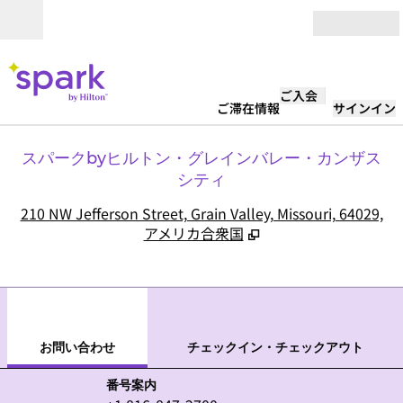
コンテンツに移動
営業時間
ご入会
ご滞在情報
サインイン
スパークbyヒルトン・グレインバレー・カンザス
シティ
,
210 NW Jefferson Street, Grain Valley, Missouri, 64029,
アメリカ合衆国
1
/
6
前の画像
次の
1/6
お問い合わせ
お問い合わせ
チェックイン・チェックアウト
電話
番号案内