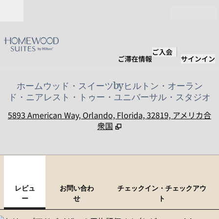
コンテンツに移動
営業時間
ご入会
ご滞在情報
サインイン
ホームウッド・スイーツbyヒルトン・オーラン
ド・ニアレスト・トゥー・ユニバーサル・スタジオ
,
5893 American Way, Orlando, Florida, 32819, アメリカ合
衆国
1
/
11
前の画像
次の
1/11
お問い合わせ
レビュ
お問い合わ
チェックイン・チェックアウ
ー
せ
ト