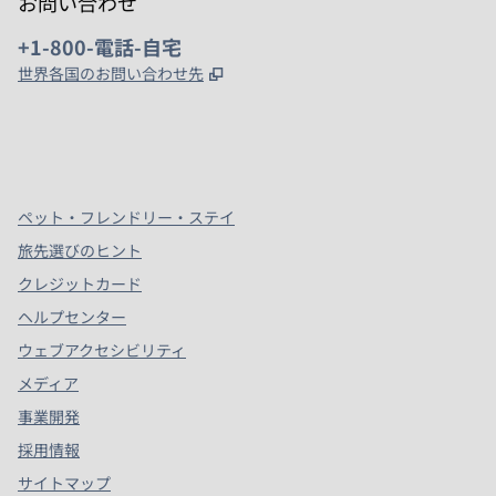
お問い合わせ
電話：
+1-800-電話-自宅
,
新しいタブで開きます
世界各国のお問い合わせ先
x
Facebook
Instagram
、
新しいタブで開きます
、
新しいタブで開きます
、
新しいタブで開きます
ペット・フレンドリー・ステイ
旅先選びのヒント
クレジットカード
ヘルプセンター
ウェブアクセシビリティ
メディア
事業開発
採用情報
サイトマップ