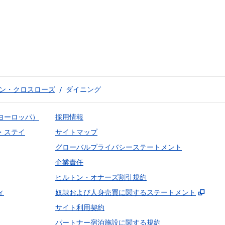
ン・クロスローズ
/
ダイニング
ヨーロッパ）
採用情報
・ステイ
サイトマップ
グローバルプライバシーステートメント
企業責任
ヒルトン・オナーズ割引規約
,
新し
ィ
奴隷および人身売買に関するステートメント
サイト利用契約
パートナー宿泊施設に関する規約