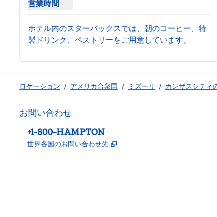
営業時間
スターバックスのコーヒーバーの営業時間を表示
ホテル内のスターバックスでは、朝のコーヒー、特
製ドリンク、ペストリーをご用意しています。
ロケーション
/
アメリカ合衆国
/
ミズーリ
/
カンザスシティ
お問い合わせ
電話：
+1-800-HAMPTON
,
新しいタブで開きます
世界各国のお問い合わせ先
Facebook
x
Instagram
、
新しいタブで開きます
、
新しいタブで開きます
、
新しいタブで開きます