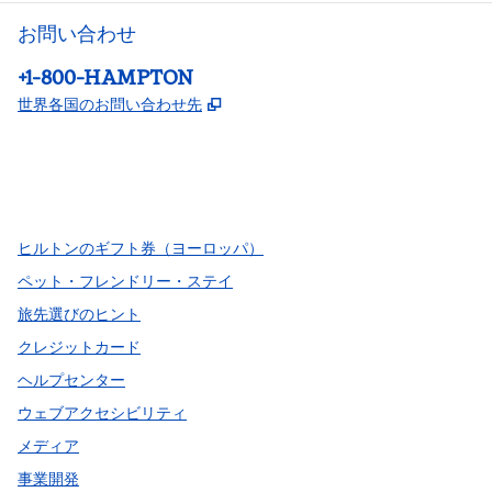
お問い合わせ
電話：
+1-800-HAMPTON
,
新しいタブで開きます
世界各国のお問い合わせ先
Facebook
x
Instagram
、
新しいタブで開きます
、
新しいタブで開きます
、
新しいタブで開きます
ヒルトンのギフト券（ヨーロッパ）
ペット・フレンドリー・ステイ
旅先選びのヒント
クレジットカード
ヘルプセンター
ウェブアクセシビリティ
メディア
事業開発