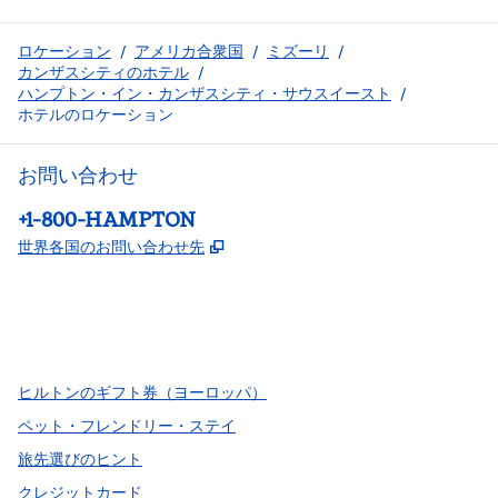
ロケーション
/
アメリカ合衆国
/
ミズーリ
/
カンザスシティのホテル
/
ハンプトン・イン・カンザスシティ・サウスイースト
/
ホテルのロケーション
お問い合わせ
電話：
+1-800-HAMPTON
,
新しいタブで開きます
世界各国のお問い合わせ先
Facebook
x
Instagram
、
新しいタブで開きます
、
新しいタブで開きます
、
新しいタブで開きます
ヒルトンのギフト券（ヨーロッパ）
ペット・フレンドリー・ステイ
旅先選びのヒント
クレジットカード