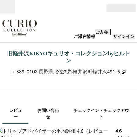
コンテンツに移動
営業時間
ご入会
ご滞在情報
サインイン
旧軽井沢KIKYOキュリオ・コレクションbyヒルト
ン
,
新
〒389-0102 長野県北佐久郡軽井沢町軽井沢491-5
1/12
1
/
12
前の画像
次の画像
お問い合わせ
レビュ
お問い合わ
チェックイン・チェックアウ
ー
せ
ト
4.6