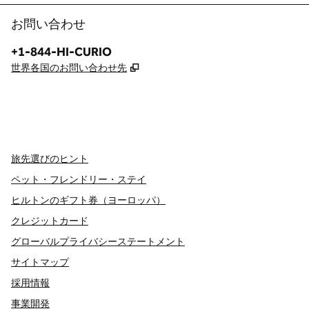
お問い合わせ
電話：
+1-844-HI-CURIO
,
新しいタブで開きます
世界各国のお問い合わせ先
x
Facebook
Instagram
、
新しいタブで開きます
、
新しいタブで開きます
、
新しいタブで開きます
旅先選びのヒント
ペット・フレンドリー・ステイ
ヒルトンのギフト券（ヨーロッパ）
クレジットカード
グローバルプライバシーステートメント
サイトマップ
採用情報
事業開発