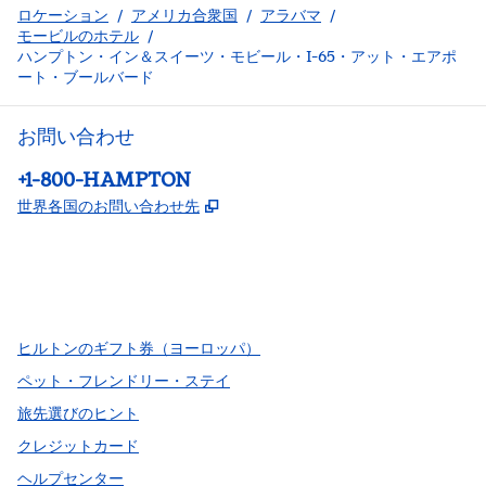
ロケーション
/
アメリカ合衆国
/
アラバマ
/
モービルのホテル
/
ハンプトン・イン＆スイーツ・モビール・I-65・アット・エアポ
ート・ブールバード
お問い合わせ
電話：
+1-800-HAMPTON
,
新しいタブで開きます
世界各国のお問い合わせ先
Facebook
x
Instagram
、
新しいタブで開きます
、
新しいタブで開きます
、
新しいタブで開きます
ヒルトンのギフト券（ヨーロッパ）
ペット・フレンドリー・ステイ
旅先選びのヒント
クレジットカード
ヘルプセンター