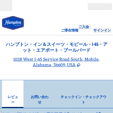
コンテンツに移動
営業時間
ご入会
ご滞在情報
サインイン
ハンプトン・イン＆スイーツ・モビール・I-65・ア
ット・エアポート・ブールバード
,
1028 West I-65 Service Road South, Mobile,
Alabama, 36609, USA
1
/
12
前の画像
次の
1/12
お問い合わせ
レビュ
お問い合わ
チェックイン・チェックアウ
ー
せ
ト