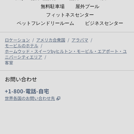
無料駐車場
屋外プール
フィットネスセンター
ペットフレンドリールーム
ビジネスセンター
ロケーション
/
アメリカ合衆国
/
アラバマ
/
モービルのホテル
/
ホームウッド・スイーツbyヒルトン・モービル・エアポート・ユ
ニバーシティエリア
/
客室
お問い合わせ
電話：
+1-800-電話-自宅
,
新しいタブで開きます
世界各国のお問い合わせ先
x
Facebook
Instagram
、
新しいタブで開きます
、
新しいタブで開きます
、
新しいタブで開きます