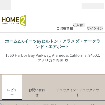
コンテンツに移動
営業時間
ご入会
ご滞在情報
サインイン
ホーム2スイーツbyヒルトン・アラメダ・オークラ
ンド・エアポート
,
1660 Harbor Bay Parkway, Alameda, California, 94502,
アメリカ合衆国
1
/
12
前の画像
次の
1/12
お問い合わせ
レビュ
お問い合わ
チェックイン・チェックアウ
ー
せ
ト