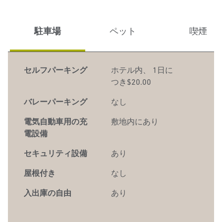
駐車場
ペット
喫煙
セルフパーキング
ホテル内
、
1日に
つき$20.00
バレーパーキング
なし
電気自動車用の充
敷地内にあり
電設備
セキュリティ設備
あり
屋根付き
なし
入出庫の自由
あり