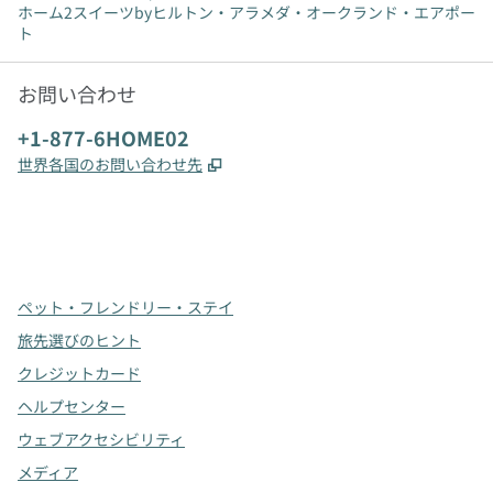
ホーム2スイーツbyヒルトン・アラメダ・オークランド・エアポー
ト
お問い合わせ
電話番号：
+1-877-6HOME02
,
新しいタブで開きます
世界各国のお問い合わせ先
x
Facebook
Instagram
、
新しいタブで開きます
、
新しいタブで開きます
、
新しいタブで開きます
ペット・フレンドリー・ステイ
旅先選びのヒント
クレジットカード
ヘルプセンター
ウェブアクセシビリティ
メディア