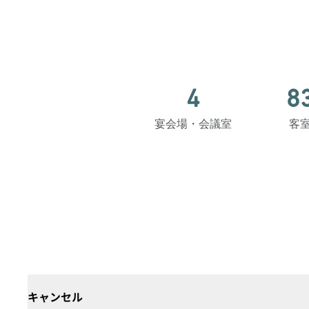
4
8
宴会場・会議室
客
キャンセル