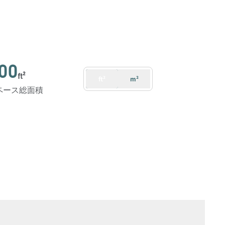
00
ft²
ft²
m²
ペース総面積