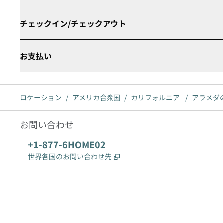
チェックイン/チェックアウト
お支払い
ロケーション
/
アメリカ合衆国
/
カリフォルニア
/
アラメダ
お問い合わせ
電話番号：
+1-877-6HOME02
,
新しいタブで開きます
世界各国のお問い合わせ先
x
Facebook
Instagram
、
新しいタブで開きます
、
新しいタブで開きます
、
新しいタブで開きます