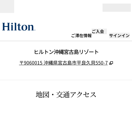
コンテンツに移動
営業時間
ご入会
ご滞在情報
サインイン
ヒルトン沖縄宮古島リゾート
,
新しい
〒9060015 沖縄県宮古島市平良久貝550-7
地図・交通アクセス