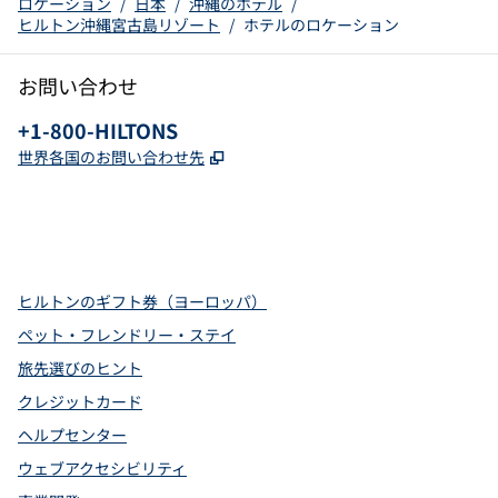
ロケーション
/
日本
/
沖縄のホテル
/
ヒルトン沖縄宮古島リゾート
/
ホテルのロケーション
お問い合わせ
電話：
+1-800-HILTONS
,
新しいタブで開きます
世界各国のお問い合わせ先
x
Facebook
Instagram
YouTube
Pinterest
、
新しいタブで開きます
、
新しいタブで開きます
、
新しいタブで開きます
、
新しいタブで開きます
、
新しいタブで開きます
ヒルトンのギフト券（ヨーロッパ）
ペット・フレンドリー・ステイ
旅先選びのヒント
クレジットカード
ヘルプセンター
ウェブアクセシビリティ