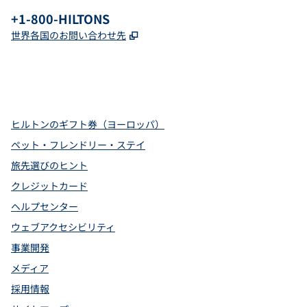
電話：
+1-800-HILTONS
,
新しいタブで開きます
世界各国のお問い合わせ先
x
Facebook
Instagram
YouTube
Pinterest
、
新しいタブで開きます
、
新しいタブで開きます
、
新しいタブで開きます
、
新しいタブで開きます
、
新しいタブで開きます
ヒルトンのギフト券（ヨーロッパ）
ペット・フレンドリー・ステイ
旅先選びのヒント
クレジットカード
ヘルプセンター
ウェブアクセシビリティ
事業開発
メディア
採用情報