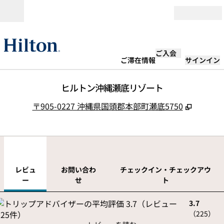
コンテンツに移動
営業時間
ご入会
ご滞在情報
サインイン
ヒルトン沖縄瀬底リゾート
,
新しい
〒905-0227 沖縄県国頭郡本部町瀬底5750
1
/
12
前の画像
次の
1/12
お問い合わせ
レビュ
お問い合わ
チェックイン・チェックアウ
ー
せ
ト
3.7
（
225
）