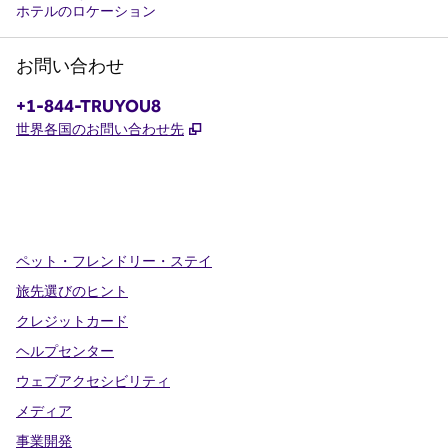
ホテルのロケーション
お問い合わせ
電話番号：
+1-844-TRUYOU8
,
新しいタブで開きます
世界各国のお問い合わせ先
x
Facebook
Instagram
、
新しいタブで開きます
、
新しいタブで開きます
、
新しいタブで開きます
ペット・フレンドリー・ステイ
旅先選びのヒント
クレジットカード
ヘルプセンター
ウェブアクセシビリティ
メディア
事業開発