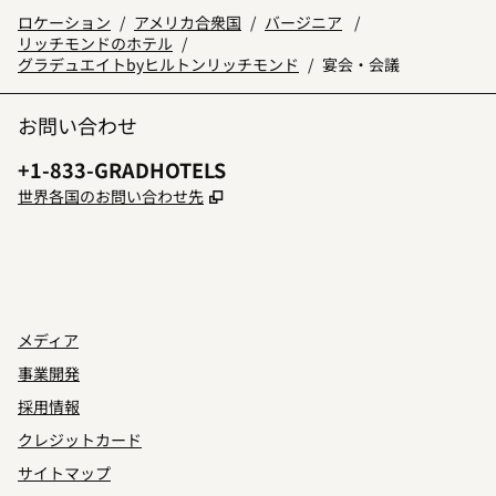
ロケーション
/
アメリカ合衆国
/
バージニア
/
リッチモンドのホテル
/
グラデュエイトbyヒルトンリッチモンド
/
宴会・会議
お問い合わせ
電話番号：
+1-833-GRADHOTELS
,
新しいタブで開きます
世界各国のお問い合わせ先
INSTAGRAM
その他
、
新しいタブで開きます
、
新しいタブで開きます
メディア
事業開発
採用情報
クレジットカード
サイトマップ