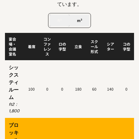
ています。
ft²
m²
宴会
コン
スク
場・
ファ
ロの
シア
コの
着席
立食
ール
会議
レン
字型
ター
字型
形式
室名
ス
シッ
クス
ティ
100
0
0
180
60
140
0
ルー
ム
ft2
：
1,800
ブロ
ッキ