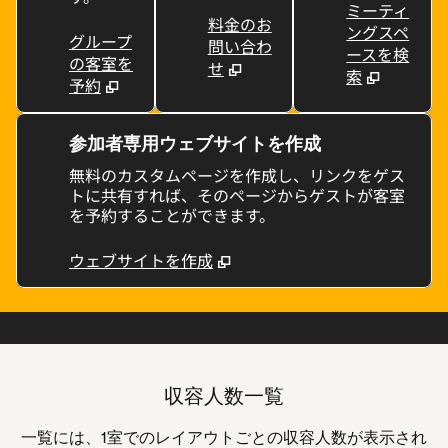
ミーティ
料金のお
ングスペ
グループ
問い合わ
ースを検
の客室を
せ
索
予約
参加者専用ウェブサイトを作成
無料のカスタムページを作成し、リンクをゲス
トに共有すれば、そのページからゲストが客室
を予約することができます。
ウェブサイトを作成
1
/
5
前の画像
次の
1/5
収容人数一覧
一覧には、1室でのレイアウトごとの収容人数が表示され