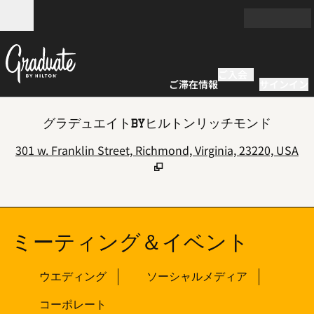
コンテンツに移動
営業時間
ご入会
ご滞在情報
サインイン
グラデュエイトBYヒルトンリッチモンド
,
301 w. Franklin Street, Richmond, Virginia, 23220, USA
ミーティング＆イベント
ウエディング
ソーシャルメディア
コーポレート