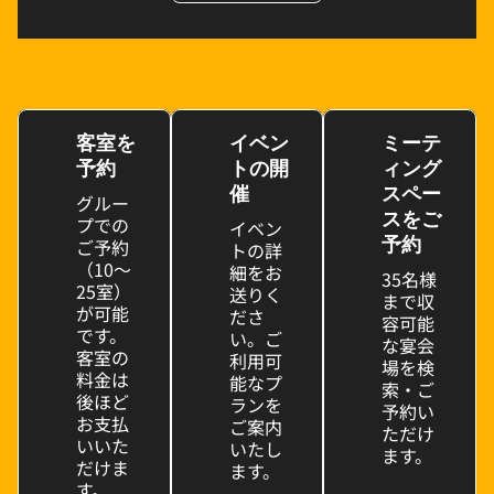
客室を
イベン
ミーテ
予約
トの開
ィング
催
スペー
グルー
スをご
プでの
イベン
ご予約
予約
トの詳
（10～
細をお
35名様
25室）
送りく
まで収
が可能
ださ
容可能
です。
い。ご
な宴会
客室の
利用可
場を検
料金は
能なプ
索・ご
後ほど
ランを
予約い
お支払
ご案内
ただけ
いいた
いたし
ます。
だけま
ます。
す。