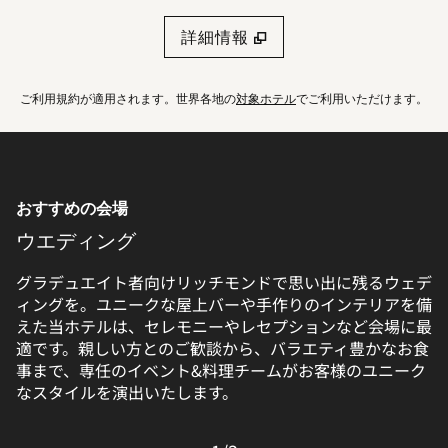
詳細情報
、
新しいタブで開きます
ご利用規約が適用されます。世界各地の
対象ホテル
でご利用いただけます。
おすすめの会場
ウエディング
グラデュエイト者向けリッチモンドで思い出に残るウェデ
ィングを。ユニークな屋上バーや手作りのインテリアを備
えた当ホテルは、セレモニーやレセプションなど会場に最
適です。親しい方とのご歓談から、バラエティ豊かなお食
事まで、専任のイベント&料理チームがお客様のユニーク
なスタイルを演出いたします。
前のカルーセル（3/3）
次のカルーセル（2/