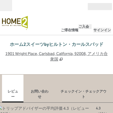
コンテンツに移動
営業時間
ご入会
ご滞在情報
サインイン
ホーム2スイーツbyヒルトン・カールスバッド
,
1901 Wright Place, Carlsbad, California, 92008, アメリカ合
衆国
1
/
12
前の画像
次の
1/12
お問い合わせ
レビュ
お問い合わ
チェックイン・チェックアウ
ー
せ
ト
4.3