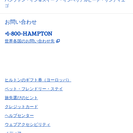
ハンプトン・イン＆スイーツ・インペリアルビーチ・サンディエ
ゴ
お問い合わせ
電話：
+1-800-HAMPTON
,
新しいタブで開きます
世界各国のお問い合わせ先
Facebook
x
Instagram
、
新しいタブで開きます
、
新しいタブで開きます
、
新しいタブで開きます
ヒルトンのギフト券（ヨーロッパ）
ペット・フレンドリー・ステイ
旅先選びのヒント
クレジットカード
ヘルプセンター
ウェブアクセシビリティ