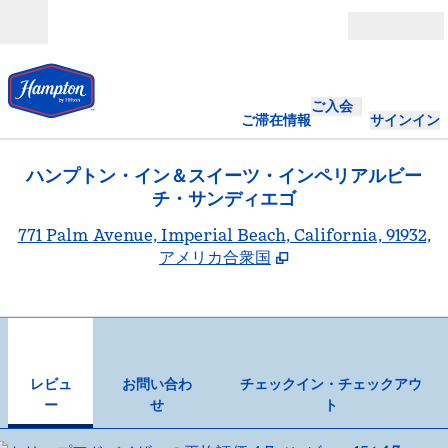
コンテンツに移動
営業時間
ご入会
ご滞在情報
サインイン
ハンプトン・イン＆スイーツ・インペリアルビー
チ・サンディエゴ
,
771 Palm Avenue, Imperial Beach, California, 91932,
アメリカ合衆国
1
/
11
前の画像
次の
1/11
お問い合わせ
レビュ
お問い合わ
チェックイン・チェックアウ
ー
せ
ト