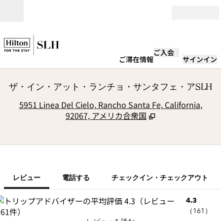
コンテンツに移動
営業時間
ご入会
ご滞在情報
サインイン
ザ・イン・アット・ランチョ・サンタフェ・アSLH
,
5951 Linea Del Cielo, Rancho Santa Fe, California,
92067, アメリカ合衆国
1/12
1
/
12
前の画像
次の画像
電話する
レビュー
電話する
チェックイン・チェックアウト
4.3
（
161
）