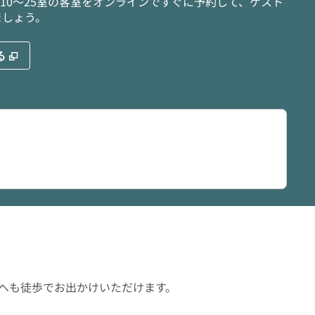
10～25室の客室をオンラインですぐに予約して、ゲスト
ましょう。
,
新しいタブで開きます
る
へも徒歩でお出かけいただけます。