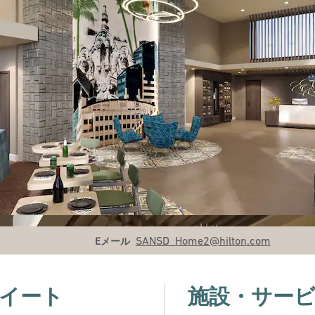
Eメール
SANSD_Home2
@hilton.com
Eメール
イート
施設・サー