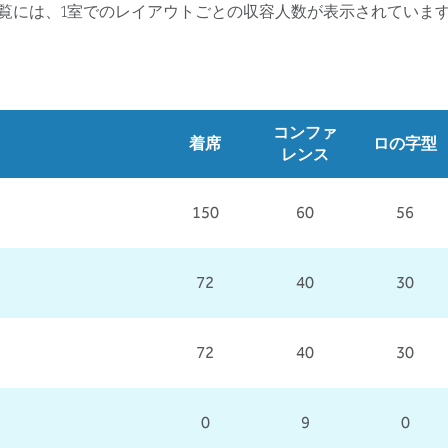
覧には、1室でのレイアウトごとの収容人数が表示されていま
コンファ
着席
ロの字型
レンス
150
60
56
72
40
30
72
40
30
0
9
0