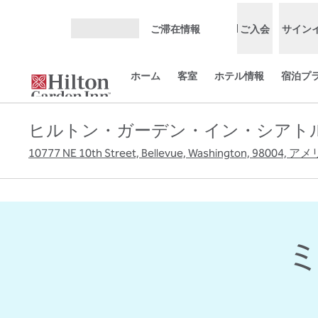
コンテンツに移動
ご滞在情報
ご入会
サイン
メニューを開く
ホーム
客室
ホテル情報
宿泊プ
ヒルトン・ガーデン・イン・シアト
10777 NE 10th Street, Bellevue, Washington, 98004
前の画像
1/16