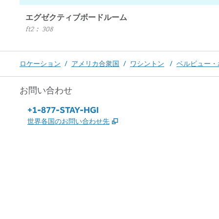
エグゼクティブボードルーム
ft2
：
308
ロケーション
/
アメリカ合衆国
/
ワシントン
/
ベルビュー・
お問い合わせ
電話：
+1-877-STAY-HGI
,
新しいタブで開きます
世界各国のお問い合わせ先
x
Facebook
Instagram
、
新しいタブで開きます
、
新しいタブで開きます
、
新しいタブで開きます