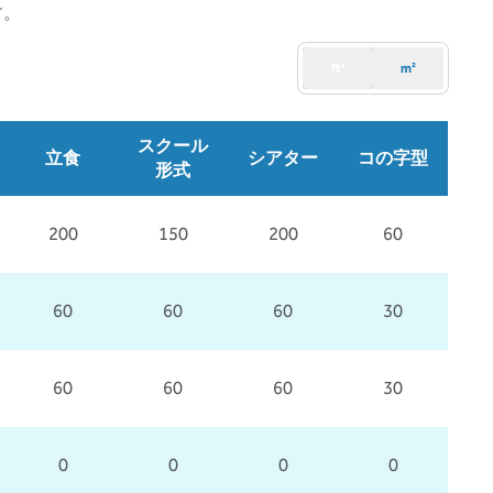
す。
ft²
m²
スクール
立食
シアター
コの字型
形式
200
150
200
60
60
60
60
30
60
60
60
30
0
0
0
0