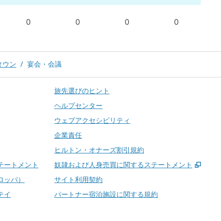
0
0
0
0
タウン
/
宴会・会議
旅先選びのヒント
ヘルプセンター
ウェブアクセシビリティ
企業責任
ヒルトン・オナーズ割引規約
,
新し
テートメント
奴隷および人身売買に関するステートメント
ロッパ）
サイト利用契約
テイ
パートナー宿泊施設に関する規約