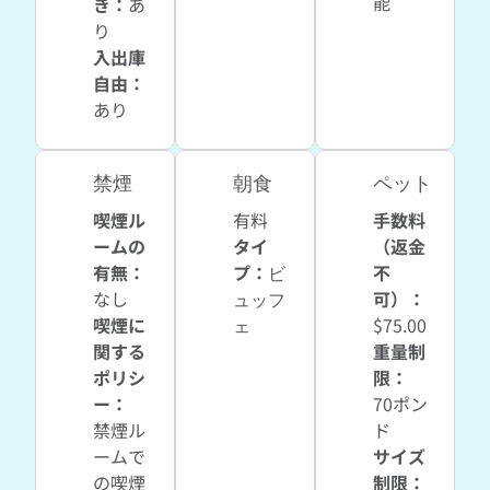
能
き
：
あ
り
入出庫
自由
：
あり
禁煙
朝食
ペット
喫煙ル
有料
手数料
ームの
タイ
（返金
有無：
プ：
ビ
不
なし
ュッフ
可）：
喫煙に
ェ
$75.00
関する
重量制
ポリシ
限：
ー：
70ポン
禁煙ル
ド
ームで
サイズ
の喫煙
制限：