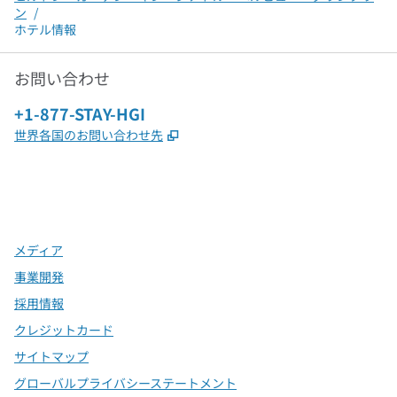
ン
/
ホテル情報
お問い合わせ
電話：
+1-877-STAY-HGI
,
新しいタブで開きます
世界各国のお問い合わせ先
x
Facebook
Instagram
、
新しいタブで開きます
、
新しいタブで開きます
、
新しいタブで開きます
メディア
事業開発
採用情報
クレジットカード
サイトマップ
グローバルプライバシーステートメント