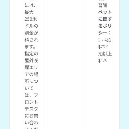
には、
普通
最大
ペット
250米
に関す
ドルの
るポリ
罰金が
シー：
科され
1～4泊
ます。
$75 5
指定の
泊以上
屋外喫
$125
煙エリ
アの場
所につ
いて
は、フ
ロント
デスク
にお問
い合わ