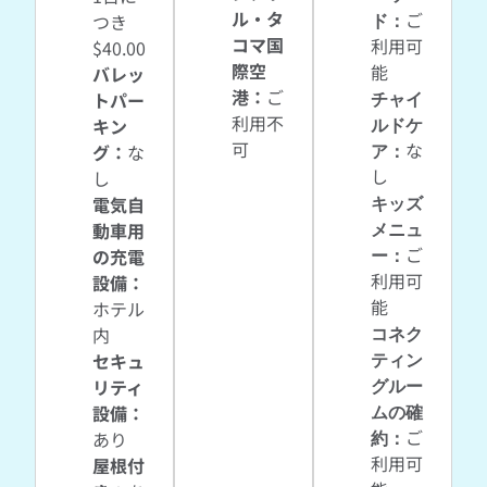
ル・タ
ド
：
ご
つき
コマ国
利用可
$40.00
際空
能
バレッ
港
：
ご
チャイ
トパー
利用不
ルドケ
キン
可
ア
：
な
グ
：
な
し
し
キッズ
電気自
メニュ
動車用
ー
：
ご
の充電
利用可
設備
：
能
ホテル
コネク
内
ティン
セキュ
グルー
リティ
ムの確
設備
：
約
：
ご
あり
利用可
屋根付