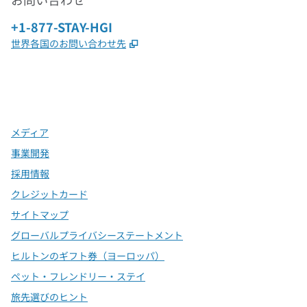
電話：
+1-877-STAY-HGI
,
新しいタブで開きます
世界各国のお問い合わせ先
x
Facebook
Instagram
、
新しいタブで開きます
、
新しいタブで開きます
、
新しいタブで開きます
メディア
事業開発
採用情報
クレジットカード
サイトマップ
グローバルプライバシーステートメント
ヒルトンのギフト券（ヨーロッパ）
ペット・フレンドリー・ステイ
旅先選びのヒント