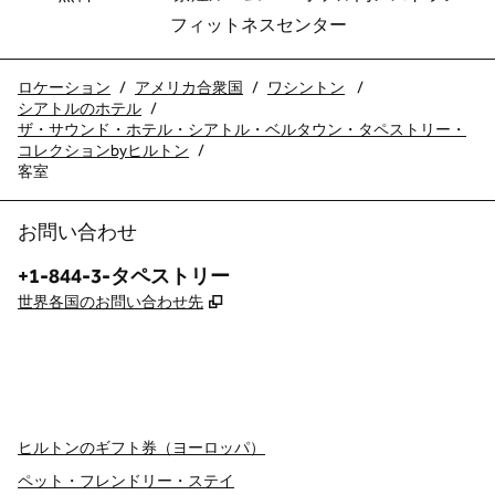
フィットネスセンター
ロケーション
/
アメリカ合衆国
/
ワシントン
/
シアトルのホテル
/
ザ・サウンド・ホテル・シアトル・ベルタウン・タペストリー・
コレクションbyヒルトン
/
客室
お問い合わせ
電話番号：
+1-844-3-タペストリー
,
新しいタブで開きます
世界各国のお問い合わせ先
x
Facebook
Instagram
、
新しいタブで開きます
、
新しいタブで開きます
、
新しいタブで開きます
ヒルトンのギフト券（ヨーロッパ）
ペット・フレンドリー・ステイ