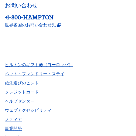
お問い合わせ
電話：
+1-800-HAMPTON
,
新しいタブで開きます
世界各国のお問い合わせ先
Facebook
x
Instagram
、
新しいタブで開きます
、
新しいタブで開きます
、
新しいタブで開きます
ヒルトンのギフト券（ヨーロッパ）
ペット・フレンドリー・ステイ
旅先選びのヒント
クレジットカード
ヘルプセンター
ウェブアクセシビリティ
メディア
事業開発