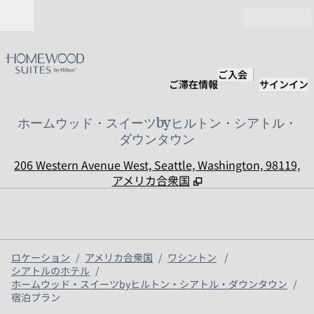
コンテンツに移動
営業時間
ご入会
ご滞在情報
サインイン
ホームウッド・スイーツbyヒルトン・シアトル・
ダウンタウン
,
206 Western Avenue West, Seattle, Washington, 98119,
アメリカ合衆国
ロケーション
/
アメリカ合衆国
/
ワシントン
/
シアトルのホテル
/
ホームウッド・スイーツbyヒルトン・シアトル・ダウンタウン
/
宿泊プラン