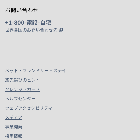
お問い合わせ
電話：
+1-800-電話-自宅
,
新しいタブで開きます
世界各国のお問い合わせ先
x
Facebook
Instagram
、
新しいタブで開きます
、
新しいタブで開きます
、
新しいタブで開きます
ペット・フレンドリー・ステイ
旅先選びのヒント
クレジットカード
ヘルプセンター
ウェブアクセシビリティ
メディア
事業開発
採用情報