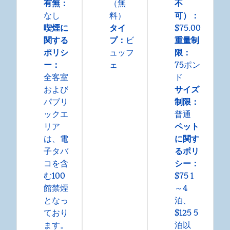
有無：
（無
不
なし
料）
可）：
喫煙に
タイ
$75.00
関する
プ：
ビ
重量制
ポリシ
ュッフ
限：
ー：
ェ
75ポン
全客室
ド
および
サイズ
パブリ
制限：
ックエ
普通
リア
ペット
は、電
に関す
子タバ
るポリ
コを含
シー：
む100
$75 1
館禁煙
～4
となっ
泊、
ており
$125 5
ます。
泊以