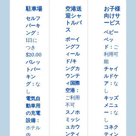
駐車場
空港送
お子様
迎シャ
向けサ
セルフ
トルバ
ービス
パーキ
ス
ベビー
ング
：
ボーイ
ベッ
1日に
ングフ
ド
：
ご
つき
ィール
利用可
$20.00
ド/キ
能
バレッ
ングカ
チャイ
トパー
ウンテ
ルドケ
キン
ィ国際
ア
：
な
グ
：
な
空港
：
し
し
ご利用
キッズ
電気自
不可
メニュ
動車用
スノホ
ー
：
な
の充電
ミッシ
し
設備
：
ュカウ
コネク
ホテル
ンティ
ティン
内