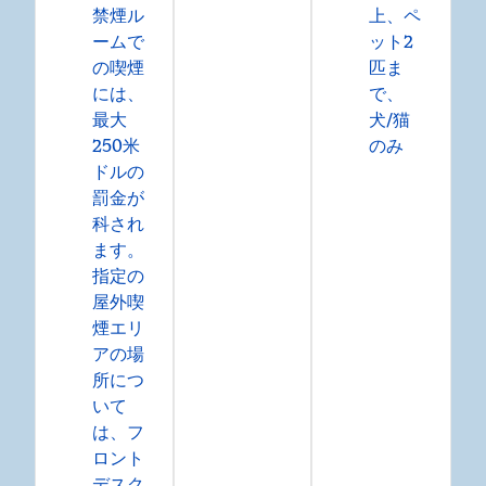
禁煙ル
上、ペ
ームで
ット2
の喫煙
匹ま
には、
で、
最大
犬/猫
250米
のみ
ドルの
罰金が
科され
ます。
指定の
屋外喫
煙エリ
アの場
所につ
いて
は、フ
ロント
デスク