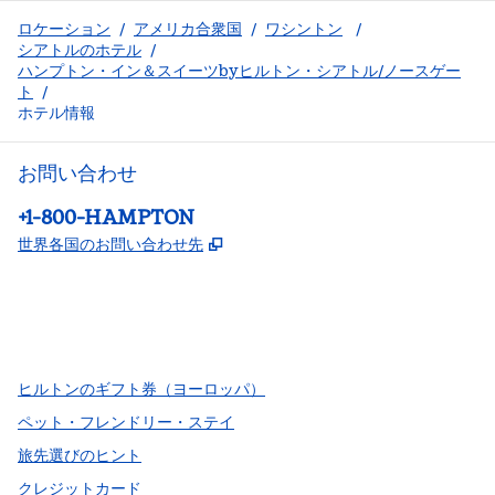
ロケーション
/
アメリカ合衆国
/
ワシントン
/
シアトルのホテル
/
ハンプトン・イン＆スイーツbyヒルトン・シアトル/ノースゲー
ト
/
ホテル情報
お問い合わせ
電話：
+1-800-HAMPTON
,
新しいタブで開きます
世界各国のお問い合わせ先
Facebook
x
Instagram
、
新しいタブで開きます
、
新しいタブで開きます
、
新しいタブで開きます
ヒルトンのギフト券（ヨーロッパ）
ペット・フレンドリー・ステイ
旅先選びのヒント
クレジットカード