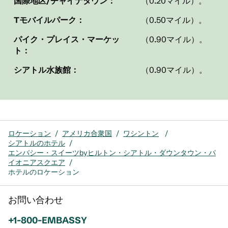
国際地区/チャイナタウン：
（0.20マイル）。
Tモバイルパーク：
（0.50マイル）。
パイク・プレイス・マーケッ
（0.90マイル）。
ト：
シアトル水族館：
（0.90マイル）。
ロケーション
/
アメリカ合衆国
/
ワシントン
/
シアトルのホテル
/
エンバシー・スイーツbyヒルトン・シアトル・ダウンタウン・パ
イオニアスクエア
/
ホテルのロケーション
お問い合わせ
電話：
+1-800-EMBASSY