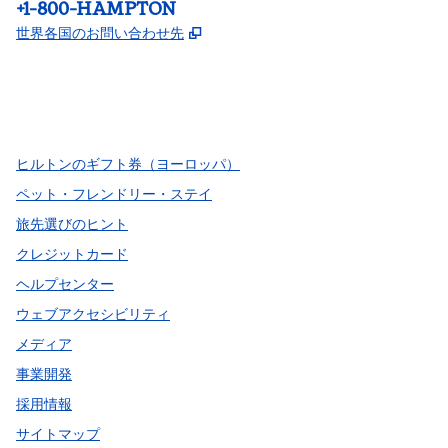
電話：
+1-800-HAMPTON
,
新しいタブで開きます
世界各国のお問い合わせ先
Facebook
x
Instagram
、
新しいタブで開きます
、
新しいタブで開きます
、
新しいタブで開きます
ヒルトンのギフト券（ヨーロッパ）
ペット・フレンドリー・ステイ
旅先選びのヒント
クレジットカード
ヘルプセンター
ウェブアクセシビリティ
メディア
事業開発
採用情報
サイトマップ