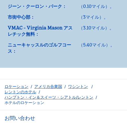
ジーン・クーロン・パーク：
（0.10マイル）。
市街中心部：
（3マイル）。
VMAC - Virginia Mason アス
（3.10マイル）。
レチック無料：
ニューキャッスルのゴルフコー
（5.40マイル）。
ス：
ロケーション
/
アメリカ合衆国
/
ワシントン
/
レントンのホテル
/
ハンプトン・イン＆スイーツ・シアトル/レントン
/
ホテルのロケーション
お問い合わせ