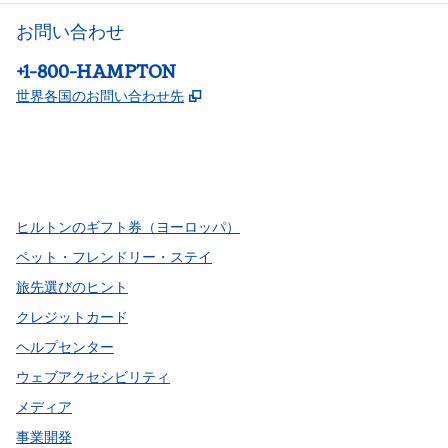
お問い合わせ
電話：
+1-800-HAMPTON
,
新しいタブで開きます
世界各国のお問い合わせ先
Facebook
x
Instagram
、
新しいタブで開きます
、
新しいタブで開きます
、
新しいタブで開きます
ヒルトンのギフト券（ヨーロッパ）
ペット・フレンドリー・ステイ
旅先選びのヒント
クレジットカード
ヘルプセンター
ウェブアクセシビリティ
メディア
事業開発