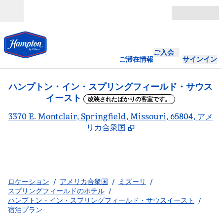
コンテンツに移動
営業時間
ご入会
ご滞在情報
サインイン
ハンプトン・イン・スプリングフィールド・サウス
イースト
改装されたばかりの客室です。
,
3370 E. Montclair, Springfield, Missouri, 65804, アメ
リカ合衆国
ロケーション
/
アメリカ合衆国
/
ミズーリ
/
スプリングフィールドのホテル
/
ハンプトン・イン・スプリングフィールド・サウスイースト
/
宿泊プラン