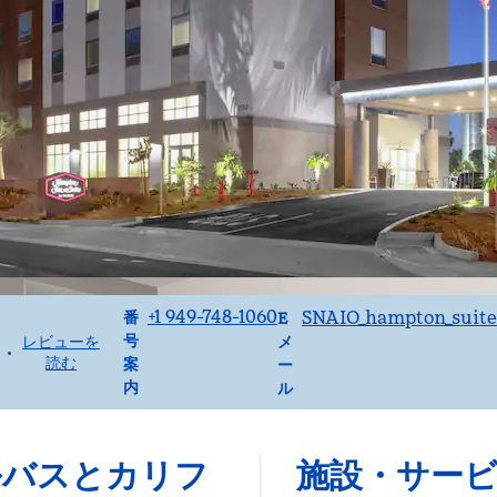
電話
Eメール
+1 949-748-1060
SNAIO_hampton_suite
番
E
号
レビューを
メ
•
読む
案
ー
内
ル
ルバスとカリフ
施設・サー