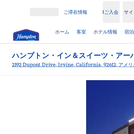
コンテンツに移動
ご滞在情報
ご入会
サイ
メニューを開く
ホーム
客室
ホテル情報
宿泊
ハンプトン・イン＆スイーツ・アー
2192 Dupont Drive, Irvine, California, 92612, 