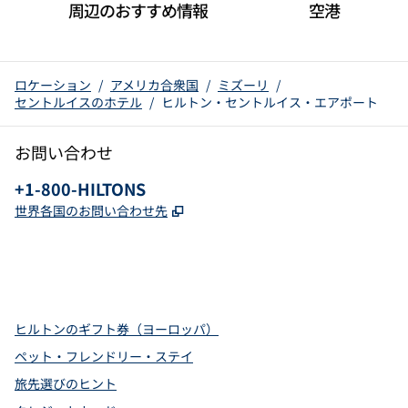
周辺のおすすめ情報
空港
ロケーション
/
アメリカ合衆国
/
ミズーリ
/
セントルイスのホテル
/
ヒルトン・セントルイス・エアポート
お問い合わせ
電話：
+1-800-HILTONS
,
新しいタブで開きます
世界各国のお問い合わせ先
x
Facebook
Instagram
YouTube
Pinterest
、
新しいタブで開きます
、
新しいタブで開きます
、
新しいタブで開きます
、
新しいタブで開きます
、
新しいタブで開きます
ヒルトンのギフト券（ヨーロッパ）
ペット・フレンドリー・ステイ
旅先選びのヒント